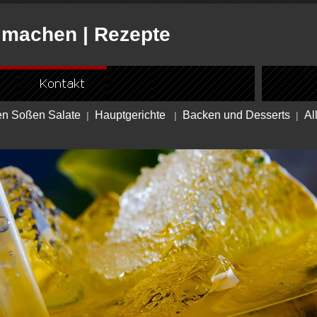
r machen | Rezepte
en Soßen Salate
Hauptgerichte
Backen und Desserts
Al
|
|
|