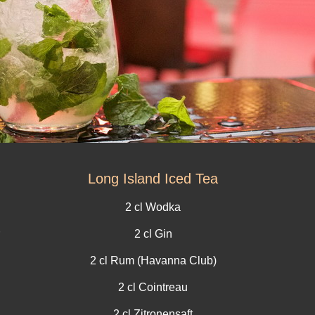
Long Island Iced Tea
2 cl Wodka
2 cl Gin
2 cl Rum (Havanna Club)
2 cl Cointreau
2 cl Zitronensaft