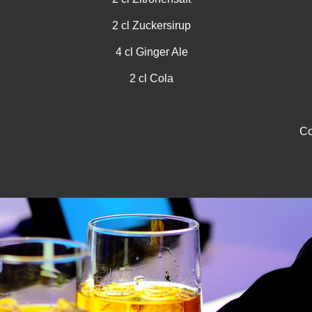
2 cl Zuckersirup
4 cl Ginger Ale
2 cl Cola
Co