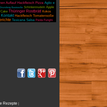
en Auflauf
Hackfleisch Pizza
Aglio e
Apple
Schinkennudeln
 Grundteig Basissoße
Thüringer Rostbrätl
 Cake
Kokos
Kontakt
Hackfleisch Tomatensoße
richte
Texicana Salsa
Pasta Funghi
le Rezepte
|