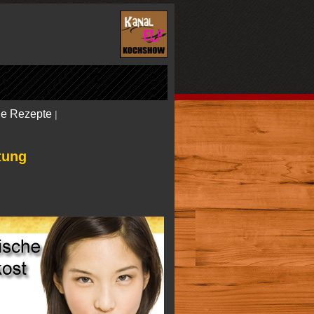
le Rezepte
|
tung