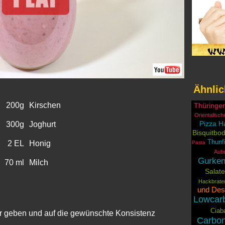
Ähnlic
200g
Kirschen
Thüringe
Orientalisch
Pizza H
300g
Joghurt
Bisquitbo
Thunf
2 EL
Honig
Pasta
Aube
Gurken
70 ml
Milch
Salate
Hackbrate
und Des
Lowcar
Ciab
er geben und auf die gewünschte Konsistenz
Carbo