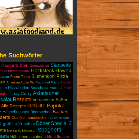
he Suchwörter
Startseite
r Räuberbraten
Grillpäckchen
Hacksteak Hawaii
e Hackfleischpfanne
Blumenkohl Pizza
awaii
Penne Tonno
den
American Apple Pie
Pizza und Pasta
Zucchini
isch Pizzaboden
Bruschetta, warm
Gefüllte
Asiatischer
Thay Curry
rgine
salat
Rezepte
Vorspeisen Soßen
Gefüllte Paprika
Alle Rezepte
Backen
Hähnchenbrust überbacken
n
serts
Obst Schmandkuchen
Zucchini Topf
b
Döner Special 2
gefüllte Zucchini
Spaghetti
atta
Eiersalat, klassisch
nara
Hackfleisch
Hähnchen asiatisch