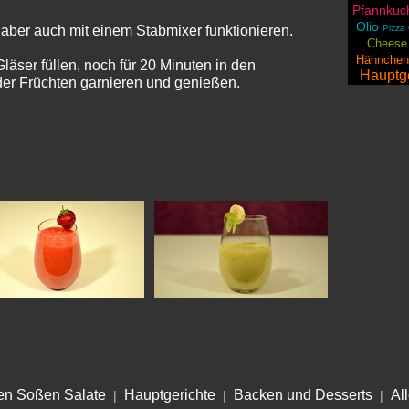
Pfannkuch
Olio
e aber auch mit einem Stabmixer funktionieren.
Pizza
Cheese
Hähnchen
Gläser füllen, noch für 20 Minuten in den
Hauptge
der Früchten garnieren und genießen.
en Soßen Salate
Hauptgerichte
Backen und Desserts
Al
|
|
|