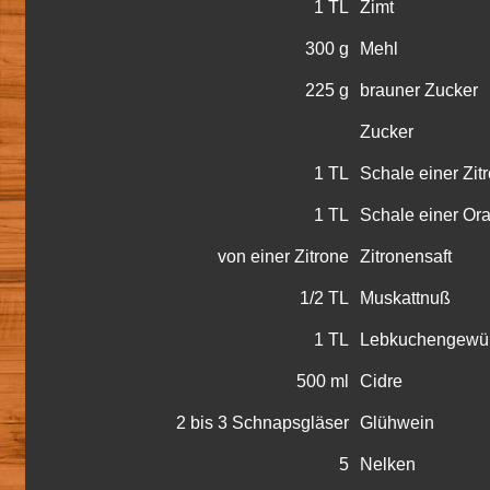
1 TL
Zimt
300 g
Mehl
225 g
brauner Zucker
Zucker
1 TL
Schale einer Zit
1 TL
Schale einer Or
von einer Zitrone
Zitronensaft
1/2 TL
Muskattnuß
1 TL
Lebkuchengewü
500 ml
Cidre
2 bis 3 Schnapsgläser
Glühwein
5
Nelken