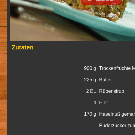
Zutaten
900 g
Trockenfrüchte M
225 g
Butter
2 EL
Rübensirup
4
Eier
170 g
Haselnuß gemah
Puderzucker zum