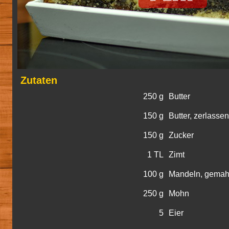
Zutaten
250 g
Butter
150 g
Butter, zerlassen
150 g
Zucker
1 TL
Zimt
100 g
Mandeln, gemah
250 g
Mohn
5
Eier