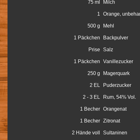
75 ml
Milch
1
Orange, unbehan
500 g
Mehl
1 Päckchen
Backpulver
Prise
Salz
1 Päckchen
Vanillezucker
250 g
Magerquark
2 EL
Puderzucker
2 - 3 EL
Rum, 54% Vol.
1 Becher
Orangenat
1 Becher
Zitronat
2 Hände voll
Sultaninen