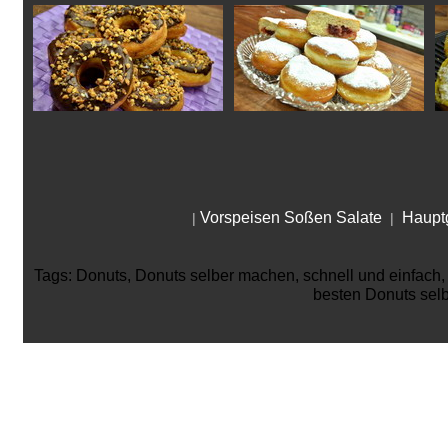
Vorspeisen Soßen Salate
Hauptg
|
|
Tags: Donuts, Donuts selber machen, schnell und einfach
besten Donuts selbst